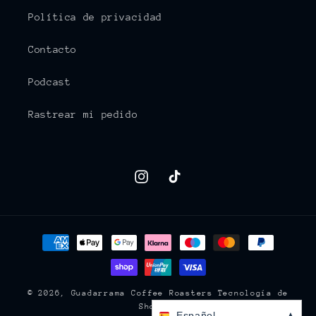
Política de privacidad
Contacto
Podcast
Rastrear mi pedido
Instagram
TikTok
Formas
de
pago
© 2026,
Guadarrama Coffee Roasters
Tecnología de
Shopify
Español
▲