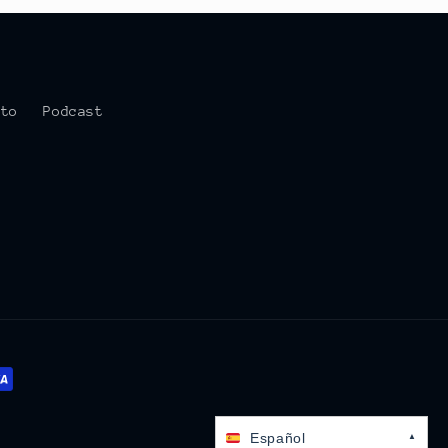
cto
Podcast
Español
▲