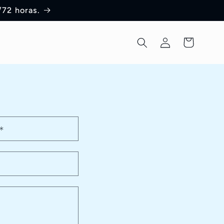
/72 horas.
Iniciar
Carrito
sesión
*