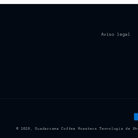
Aviso legal
F
d
© 2026,
Guadarrama Coffee Roasters
Tecnología de Sh
p