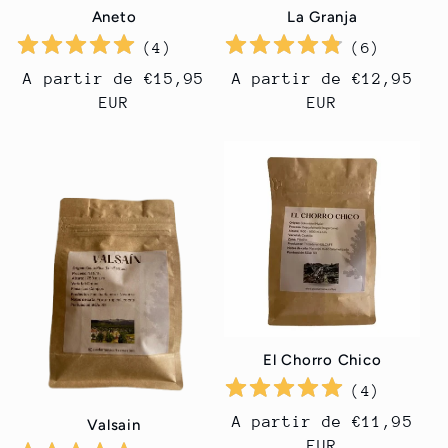
Aneto
La Granja
(
4
)
(
6
)
Precio
A partir de €15,95
Precio
A partir de €12,95
habitual
EUR
habitual
EUR
El Chorro Chico
(
4
)
Precio
A partir de €11,95
Valsain
habitual
EUR