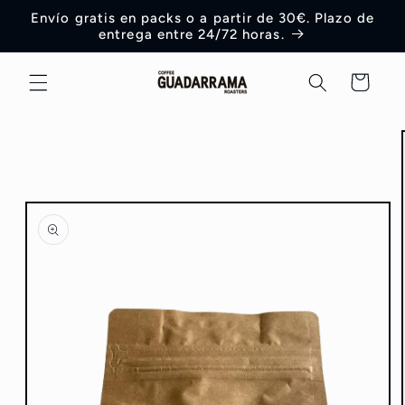
Ir
Envío gratis en packs o a partir de 30€. Plazo de
directamente
entrega entre 24/72 horas.
al contenido
Carrito
Ir
directamente
a la
información
del producto