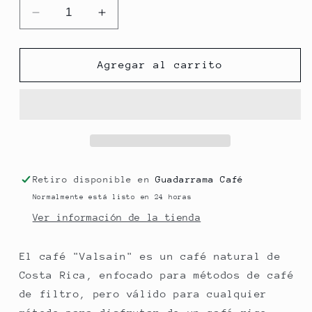
Reducir
Aumentar
cantidad
cantidad
para
para
Valsain
Valsain
Agregar al carrito
Retiro disponible en
Guadarrama Café
Normalmente está listo en 24 horas
Ver información de la tienda
El café "Valsain" es un café natural de
Costa Rica, enfocado para métodos de café
de filtro, pero válido para cualquier