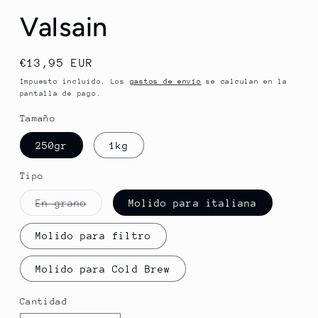
Valsain
Precio
€13,95 EUR
habitual
Impuesto incluido. Los
gastos de envío
se calculan en la
pantalla de pago.
Tamaño
250gr
1kg
Tipo
Variante
En grano
Molido para italiana
agotada
o
no
Molido para filtro
disponible
Molido para Cold Brew
Cantidad