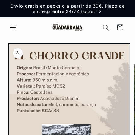
Ir
Envío gratis en packs o a partir de 30€. Plazo de
directamente
entrega entre 24/72 horas.
al contenido
Carrito
Ir
directamente
a la
información
del producto