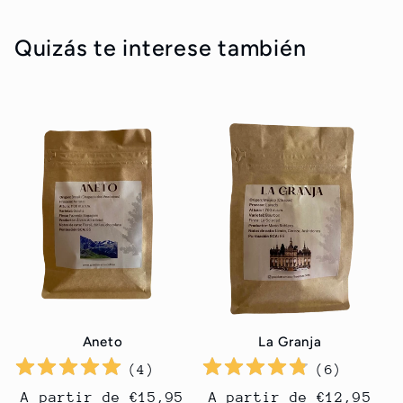
Quizás te interese también
Aneto
La Granja
(
4
)
(
6
)
Precio
A partir de €15,95
Precio
A partir de €12,95