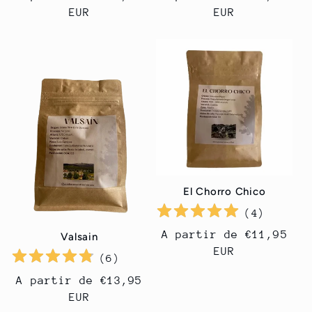
habitual
EUR
habitual
EUR
El Chorro Chico
(
4
)
Precio
A partir de €11,95
Valsain
habitual
EUR
(
6
)
Precio
A partir de €13,95
habitual
EUR