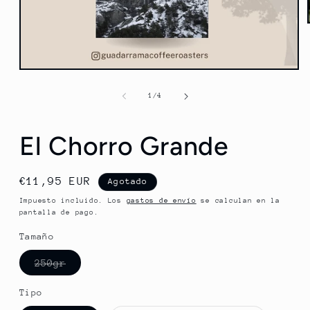
Abrir
elemento
multimedia
de
1
/
4
1
en
una
ventana
El Chorro Grande
modal
Precio
€11,95 EUR
Agotado
habitual
Impuesto incluido. Los
gastos de envío
se calculan en la
pantalla de pago.
Tamaño
Variante
250gr
agotada
o
no
Tipo
disponible